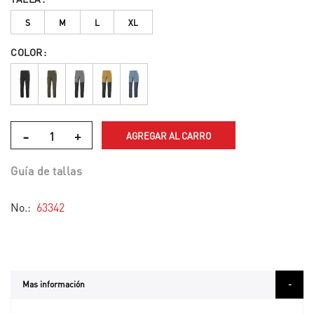
S
M
L
XL
COLOR
-
+
AGREGAR AL CARRO
Guía de tallas
No.
63342
Mas información